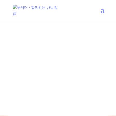
함께하는 난임졸업
투게더
난임 기록부터 정보 공유까지 함께 나눠요!
앱 다운로드