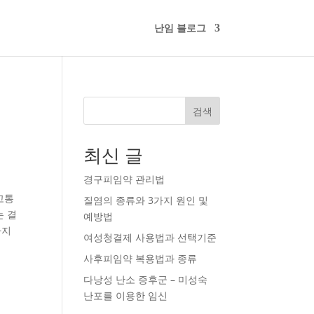
난임 블로그
검색
최신 글
경구피임약 관리법
고통
질염의 종류와 3가지 원인 및
는 결
예방법
가지
여성청결제 사용법과 선택기준
사후피임약 복용법과 종류
다낭성 난소 증후군 – 미성숙
난포를 이용한 임신