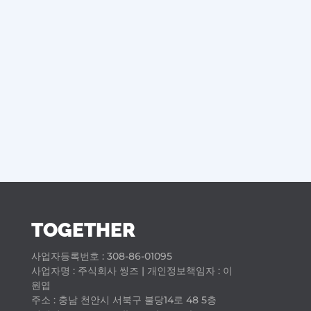
Intrafallopian Transfer)은 채취하여 준비된
남편의 정자와 시험관아기 시술과 동일한 방
법으로 채취된 난자를...
TOGETHER
사업자등록번호 : 308-86-01095
사업자명 : 주식회사 씽즈 | 개인정보책임자 : 이
원엽
주소 : 충남 천안시 서북구 불당14로 48 5층